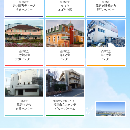
摂津市立
摂津市立
摂津市
身体障害者・老人
ひびき
障害者職業能力
福祉センター
はばたき園
開発センター
摂津市立
摂津市立
摂津市立
児童発達
第1児童
第2児童
支援センター
センター
センター
摂津市
地域生活支援センター
障害者総合
摂津市立みきの路
社会福祉法人
支援センター
グループホーム
摂津宥和会