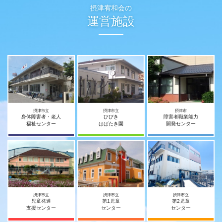
摂津宥和会の
運営施設
摂津市立
摂津市立
摂津市
身体障害者・老人
ひびき
障害者職業能力
福祉センター
はばたき園
開発センター
摂津市立
摂津市立
摂津市立
児童発達
第1児童
第2児童
支援センター
センター
センター