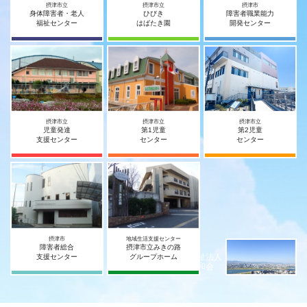
摂津市立
摂津市立
摂津市
身体障害者・老人
ひびき
障害者職業能力
福祉センター
はばたき園
開発センター
摂津市立
摂津市立
摂津市立
児童発達
第1児童
第2児童
支援センター
センター
センター
摂津市
地域生活支援センター
障害者総合
摂津市立みきの路
社会福祉法人
支援センター
グループホーム
摂津宥和会