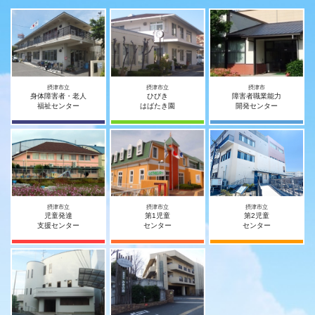
摂津市立
摂津市立
摂津市
身体障害者・老人
ひびき
障害者職業能力
福祉センター
はばたき園
開発センター
摂津市立
摂津市立
摂津市立
児童発達
第1児童
第2児童
支援センター
センター
センター