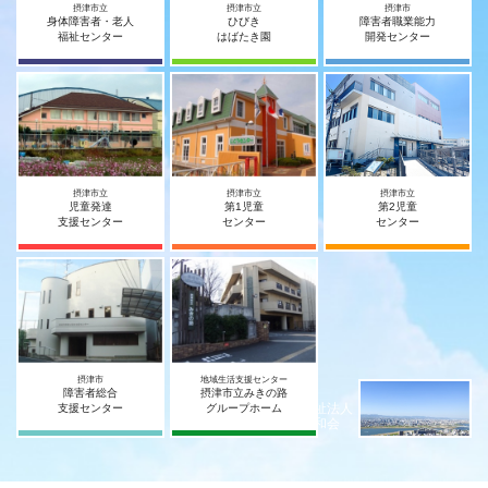
摂津市立
摂津市立
摂津市
身体障害者・老人
ひびき
障害者職業能力
福祉センター
はばたき園
開発センター
摂津市立
摂津市立
摂津市立
児童発達
第1児童
第2児童
支援センター
センター
センター
摂津市
地域生活支援センター
障害者総合
摂津市立みきの路
社会福祉法人
支援センター
グループホーム
摂津宥和会